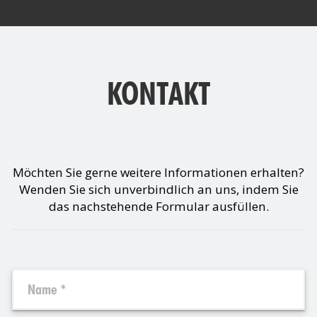
KONTAKT
Möchten Sie gerne weitere Informationen erhalten?
Wenden Sie sich unverbindlich an uns, indem Sie
das nachstehende Formular ausfüllen.