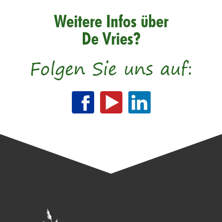
Weitere Infos über
De Vries?
Folgen Sie uns auf: