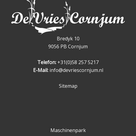
Bredyk 10
9056 PB Cornjum
Telefon:
+31(0)58 257 5217
E-Mail:
info@devriescornjum.nl
Sitemap
Maschinenpark