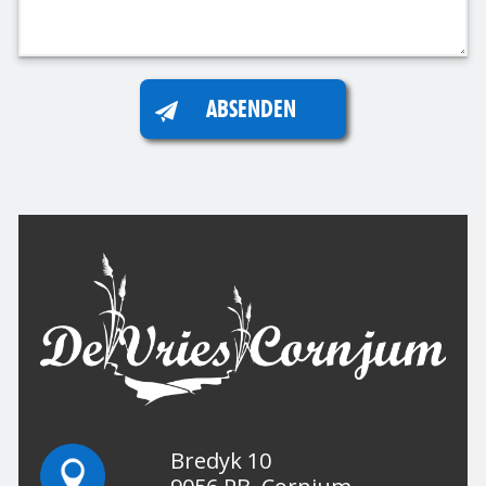
ABSENDEN
Bredyk 10